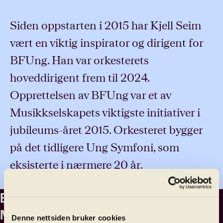
Siden oppstarten i 2015 har Kjell Seim
vært en viktig inspirator og dirigent for
BFUng. Han var orkesterets
hoveddirigent frem til 2024.
Opprettelsen av BFUng var et av
Musikkselskapets viktigste initiativer i
jubileums-året 2015. Orkesteret bygger
på det tidligere Ung Symfoni, som
eksisterte i nærmere 20 år.
BFUngs neste konserter
Musikalske julekort
Denne nettsiden bruker cookies