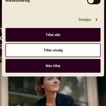
Markedsføring
Detaljer
Tsjaikovskijs fiolinkonsert med
Tillat alle
Christian Tetzlaff og BFUng
23. april
Tillat utvalg
Kjøp billett
Les mer
Ikke tillat