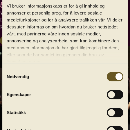
5. desember
Vi bruker informasjonskapsler for å gi innhold og
Vi lover god julestemning med Bergen Filharmoniske
annonser et personlig preg, for å levere sosiale
Ungdomsorkester og unge sangere og dansere fra
mediefunksjoner og for å analysere trafikken vår. Vi deler
Bergen kulturskole.
dessuten informasjon om hvordan du bruker nettstedet
vårt, med partnerne våre innen sosiale medier,
Kjøp billett
Les mer
annonsering og analysearbeid, som kan kombinere den
med annen informasjon du har gjort tilgjengelig for dem,
eller som de har samlet inn gjennom din bruk av
tjenestene deres.
Samtykkevalg
Nødvendig
Egenskaper
Statistikk