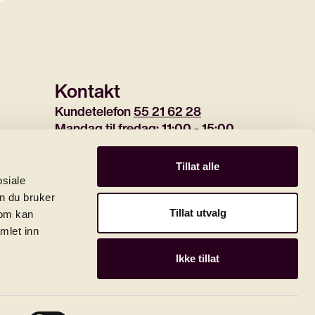
Kontakt
Kundetelefon 
55 21 62 28
Mandag til fredag: 11:00 - 15:00
(tirsdag 12:30-15:00)
E-post 
marked@harmonien.no
Tillat alle
osiale
n du bruker
Tillat utvalg
som kan
Musikkselskapet Harmonten er miljøsertifisert og
klassifisert som Miljøfyrtårn
mlet inn
© 2026 Bergen Filharmoniske Orkester
Ikke tillat