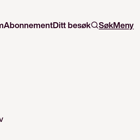
m
Abonnement
Ditt besøk
Søk
Meny
v