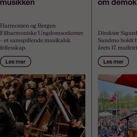
musikken
om demokr
Harmonien og Bergen
Filharmoniske Ungdomsorkester
Direktør Sigur
– et samspillende musikalsk
Sandmo holdt h
fellesskap.
årets 17. maifei
Les mer
Les mer