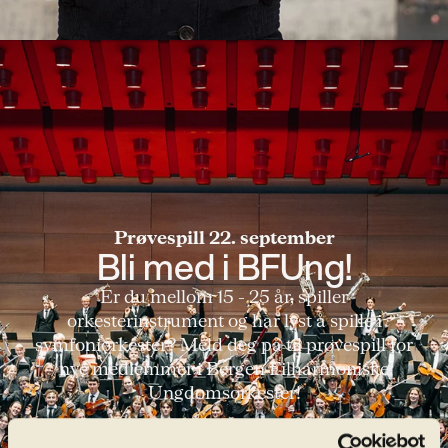
Prøvespill 22. september
Bli med i BFUng!
Er du mellom 15 - 25 år, spiller
orkesterinstrument og har lyst å spille i
symfoniorkester? Meld deg på til prøvespill for
nye medlemmer i Bergen Filharmoniske
Ungdomsorkester!
Les mer og meld deg på