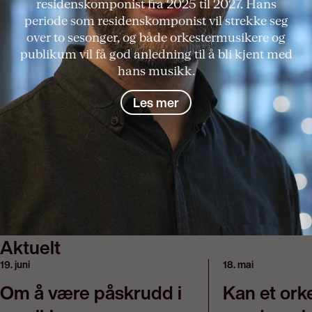
residenskomponist fra 2025 til 2027. Hans
periode som residenskomponist vil strekke seg
over to sesonger, og både orkestermusikere og
publikum vil få god anledning til å bli kjent med
hans musikk.
Les mer
Aktuelt
19. juni
18. mai
Om å være påskrudd i
Kan et ork