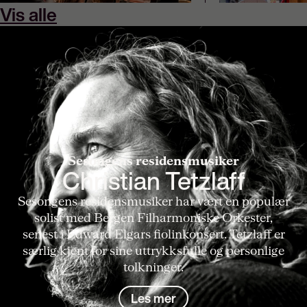
Vis alle
Sesongens residensmusiker
Christian Tetzlaff
Sesongens residensmusiker har vært en populær
solist med Bergen Filharmoniske Orkester,
senest i Edward Elgars fiolinkonsert. Tetzlaff er
særlig kjent for sine uttrykksfulle og personlige
tolkninger.
Les mer