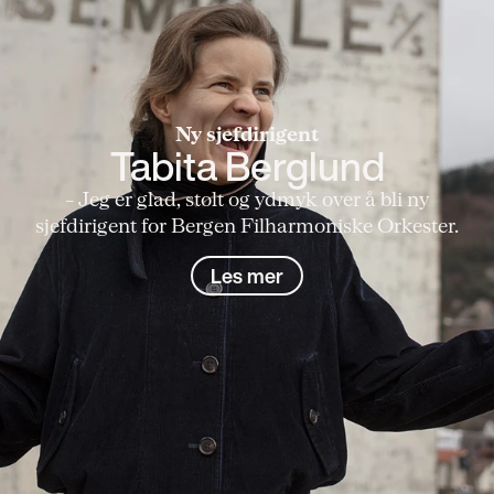
Ny sjefdirigent
Tabita Berglund
– Jeg er glad, stolt og ydmyk over å bli ny
sjefdirigent for Bergen Filharmoniske Orkester.
Les mer