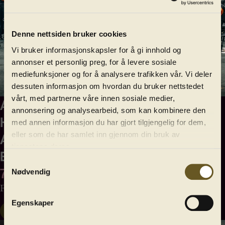
Denne nettsiden bruker cookies
Vi bruker informasjonskapsler for å gi innhold og
annonser et personlig preg, for å levere sosiale
mediefunksjoner og for å analysere trafikken vår. Vi deler
dessuten informasjon om hvordan du bruker nettstedet
vårt, med partnerne våre innen sosiale medier,
Aulaserienes kammerkonserter i
annonsering og analysearbeid, som kan kombinere den
Håkonshallen
med annen informasjon du har gjort tilgjengelig for dem,
Aulaseriene: Mari Eriksmoen og Pål
eller som de har samlet inn gjennom din bruk av
tjenestene deres.
Eide
Samtykkevalg
7. august
Nødvendig
Fra Grieg til vår tid
Egenskaper
Kjøp billett
Les mer