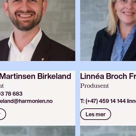
 Martinsen Birkeland
Linnéa Broch F
nt
Produsent
93 78 683
rkeland@harmonien.no
T:
(+47) 459 14 144
lin
r
Les mer