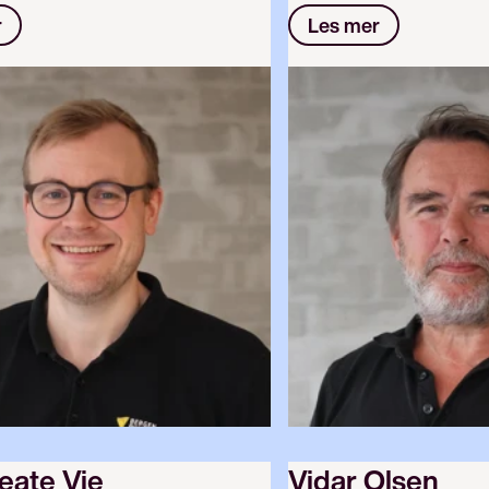
r
Les mer
eate Vie
Vidar Olsen