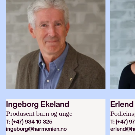
Ingeborg Ekeland
Erlend
Produsent barn og unge
Podieins
T:
(+47) 934 10 325
T:
(+47) 9
ingeborg@harmonien.no
erlend@h