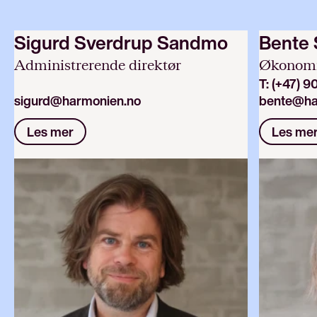
Sigurd Sverdrup Sandmo
Bente 
Administrerende direktør
Økonomi-
T:
(+47) 9
sigurd@harmonien.no
bente@ha
Les mer
Les me