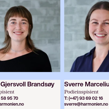
 Gjersvoll Brandsøy
Sverre Marceli
pisient
Podieinspisient
7 58 95 70
T:
(+47) 93 69 02 16
armonien.no
sverre@harmonien.no