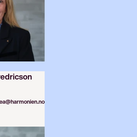
redricson
nea@harmonien.no