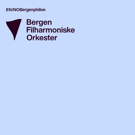
EN/NO
Bergenphilive