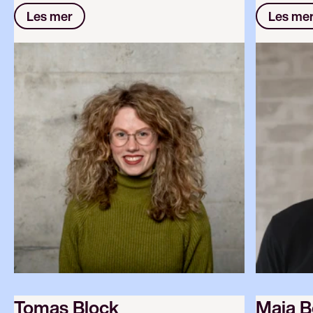
Les mer
Les me
Tomas Block
Maja B