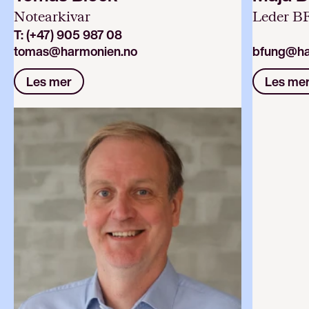
Notearkivar
Leder B
T:
(+47) 905 987 08
tomas@harmonien.no
bfung@ha
Les mer
Les me