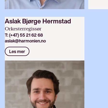
Aslak Bjørge Hermstad
Orkesterregissør
T:
(+47) 55 21 62 68
aslak@harmonien.no
Les mer