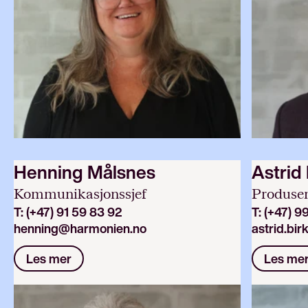
Henning Målsnes
Astrid
Kommunikasjonssjef
Produse
T:
(+47) 91 59 83 92
T:
(+47) 9
henning@harmonien.no
astrid.bi
Les mer
Les me