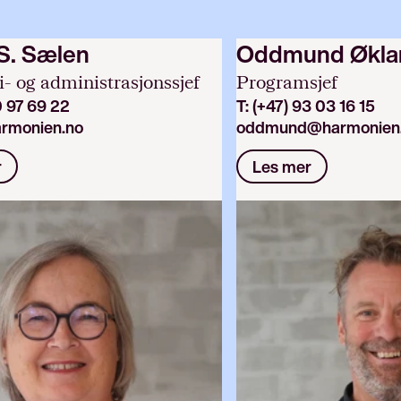
S. Sælen
Oddmund Økla
 og administrasjonssjef
Programsjef
0 97 69 22
T:
(+47) 93 03 16 15
rmonien.no
oddmund@harmonien
r
Les mer