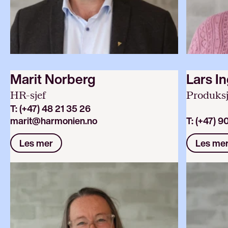
Marit Norberg
Lars I
HR-sjef
Produksj
T:
(+47) 48 21 35 26
marit@harmonien.no
T:
(+47) 9
Les mer
Les me