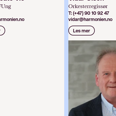
FUng
Orkesterregissør
T:
(+47) 90 10 92 47
rmonien.no
vidar@harmonien.no
r
Les mer