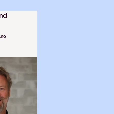
nd
.no