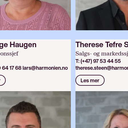
nge Haugen
Therese Tefre 
onssjef
Salgs- og markedssj
T:
(+47) 97 53 44 55
0 64 17 68
lars@harmonien.no
therese.steen@harmon
r
Les mer