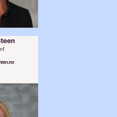
Steen
ef
ien.no