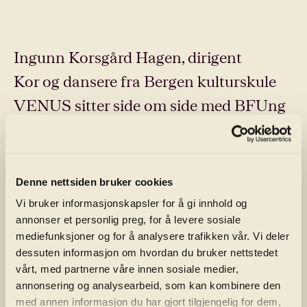
Ingunn Korsgård Hagen, dirigent
Kor og dansere fra Bergen kulturskule
VENUS sitter side om side med BFUng
Repertoar Musikalske Julekort:
Denne nettsiden bruker cookies
Blake: Snømannen
Vi bruker informasjonskapsler for å gi innhold og
Nå tennes tusen julelys
annonser et personlig preg, for å levere sosiale
mediefunksjoner og for å analysere trafikken vår. Vi deler
Deilig er jorden
dessuten informasjon om hvordan du bruker nettstedet
vårt, med partnerne våre innen sosiale medier,
annonsering og analysearbeid, som kan kombinere den
Resten av repertoaret blir publisert til
med annen informasjon du har gjort tilgjengelig for dem,