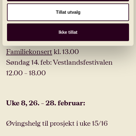
Familiekonsert og Vestlandsfestivalen
Tillat utvalg
Fredag 12. feb: 17.00 – 21.00
Ikke tillat
Lørdag 13. feb: Generalprøve og
Familiekonsert
kl. 13.00
Søndag 14. feb: Vestlandsfestivalen
12.00 – 18.00
Uke 8, 26. – 28. februar:
Øvingshelg til prosjekt i uke 15/16