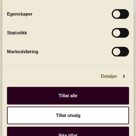
Kontakt oss
Egenskaper
Aktuelt
Statistikk
Nyhetsbrev
Markedsføring
Få siste nytt rett i innboksen
E-post/email
Detaljer
Land
Tillat alle
Send
Tillat utvalg
Ikke tillat