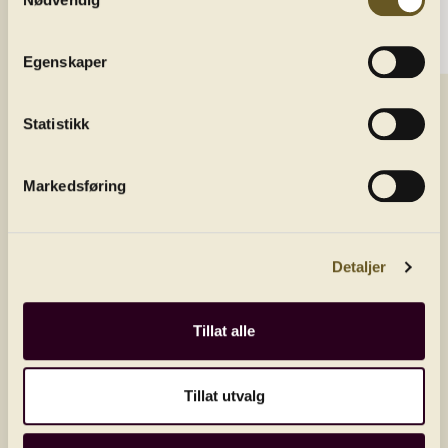
Om oss
Kontakt oss
Egenskaper
Statistikk
Aktuelt
Nyhetsbrev
Markedsføring
Få siste nytt rett i innboksen
E-post/email
Detaljer
Land
Tillat alle
Send
Tillat utvalg