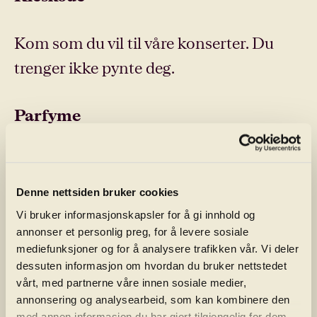
Kom som du vil til våre konserter. Du
trenger ikke pynte deg.
Parfyme
Takk for at du tar hensyn til allergikere.
Vi oppfordrer publikum til å begrense
Denne nettsiden bruker cookies
bruk av hårspray og parfyme.
Vi bruker informasjonskapsler for å gi innhold og
annonser et personlig preg, for å levere sosiale
mediefunksjoner og for å analysere trafikken vår. Vi deler
Servering
dessuten informasjon om hvordan du bruker nettstedet
vårt, med partnerne våre innen sosiale medier,
annonsering og analysearbeid, som kan kombinere den
Mat og drikke kan forhåndsbestilles i
med annen informasjon du har gjort tilgjengelig for dem,