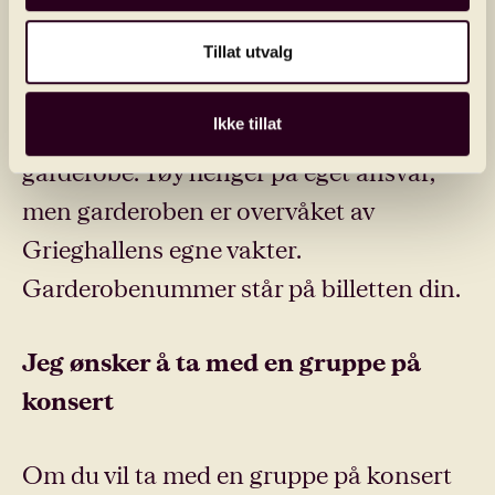
Tillat utvalg
Garderobe
Ikke tillat
I foajeen er det ubetjent og gratis
garderobe. Tøy henger på eget ansvar,
men garderoben er overvåket av
Grieghallens egne vakter.
Garderobenummer står på billetten din.
Jeg ønsker å ta med en gruppe på
konsert
Om du vil ta med en gruppe på konsert