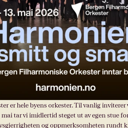
 er hele byens orkester. Til vanlig inviterer 
. mai tar vi imidlertid steget ut av egen stue 
 nysgjerrigheten og oppmerksomheten rundt kl