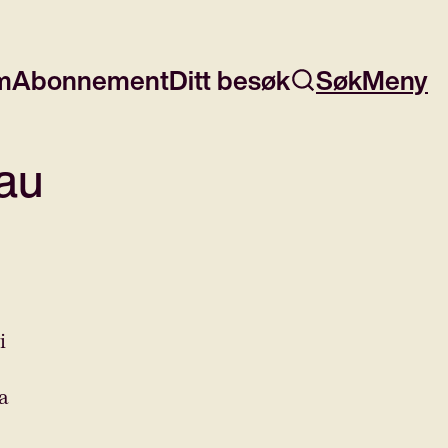
m
Abonnement
Ditt besøk
Søk
Meny
mau
i
a