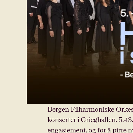
Bergen Filharmoniske Orkester
konserter i Grieghallen. 5.-13
engasjement, og for å pirre