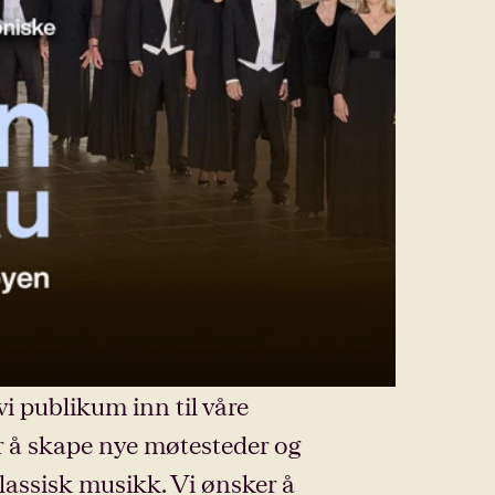
vi publikum inn til våre
for å skape nye møtesteder og
assisk musikk. Vi ønsker å