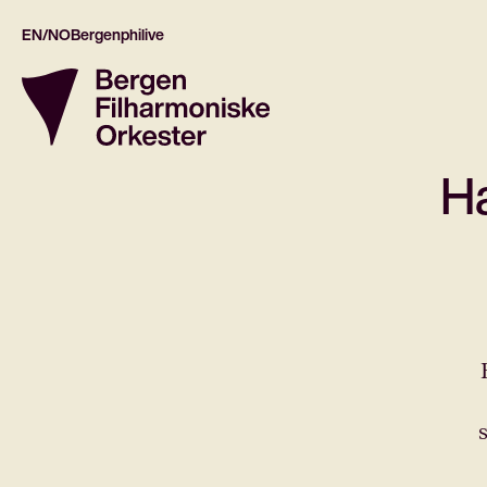
EN/NO
Bergenphilive
Ha