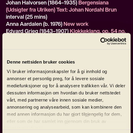
Johan Halvorsen (1864–1935)
Bergensiana
(Udsigter fra Ulriken) Text: Johan Nordahl Brun
interval (25 mins)
Anna Aardalen (b. 1976)
New work
Edvard Grieg (1843–1907)
Klokkeklang, op. 54 no.
6 in three versions
Maurice Ravel (1875–1937)
Boléro
Denne nettsiden bruker cookies
Vi bruker informasjonskapsler for å gi innhold og
annonser et personlig preg, for å levere sosiale
mediefunksjoner og for å analysere trafikken vår. Vi deler
The 1953 Festival reimagined in the
dessuten informasjon om hvordan du bruker nettstedet
2027 opening concert
vårt, med partnerne våre innen sosiale medier,
annonsering og analysearbeid, som kan kombinere den
med annen informasjon du har gjort tilgjengelig for dem,
In the jubilee year of 2027, it's time to
eller som de har samlet inn gjennom din bruk av
look towards history and towards the
tjenestene deres.