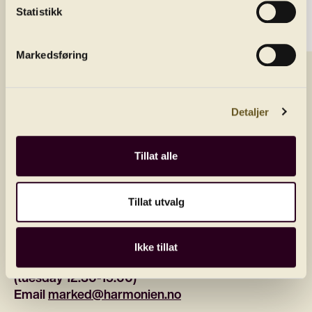
Get the latest news by joining our newsletter
Statistikk
E-post/email
Markedsføring
Land
Send
Detaljer
Tillat alle
Tillat utvalg
Contact
Phone 
55 21 62 28
Ikke tillat
Monday - friday: 11:00 - 15:00
(tuesday 12:30-15:00)
Email 
marked@harmonien.no