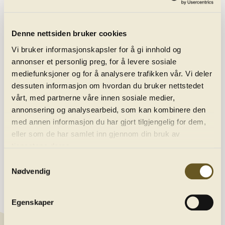
Denne nettsiden bruker cookies
Vi bruker informasjonskapsler for å gi innhold og
annonser et personlig preg, for å levere sosiale
mediefunksjoner og for å analysere trafikken vår. Vi deler
dessuten informasjon om hvordan du bruker nettstedet
vårt, med partnerne våre innen sosiale medier,
annonsering og analysearbeid, som kan kombinere den
Programme
med annen informasjon du har gjort tilgjengelig for dem,
eller som de har samlet inn gjennom din bruk av
tjenestene deres.
About us
Samtykkevalg
Nødvendig
Contact
Egenskaper
Newsletter