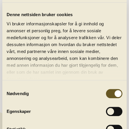
Denne nettsiden bruker cookies
Vi bruker informasjonskapsler for å gi innhold og
annonser et personlig preg, for å levere sosiale
mediefunksjoner og for å analysere trafikken vår. Vi deler
dessuten informasjon om hvordan du bruker nettstedet
vårt, med partnerne våre innen sosiale medier,
Programme
annonsering og analysearbeid, som kan kombinere den
med annen informasjon du har gjort tilgjengelig for dem,
eller som de har samlet inn gjennom din bruk av
About us
tjenestene deres.
Samtykkevalg
Nødvendig
Contact
Newsletter
Egenskaper
Get the latest news by joining our newsletter