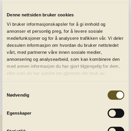
Denne nettsiden bruker cookies
Vi bruker informasjonskapsler for å gi innhold og
annonser et personlig preg, for å levere sosiale
mediefunksjoner og for å analysere trafikken vår. Vi deler
dessuten informasjon om hvordan du bruker nettstedet
vårt, med partnerne våre innen sosiale medier,
Programme
annonsering og analysearbeid, som kan kombinere den
med annen informasjon du har gjort tilgjengelig for dem,
eller som de har samlet inn gjennom din bruk av
About us
tjenestene deres.
Samtykkevalg
Nødvendig
Contact
Newsletter
Egenskaper
Get the latest news by joining our newsletter