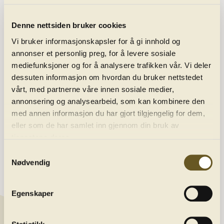
Denne nettsiden bruker cookies
Vi bruker informasjonskapsler for å gi innhold og
annonser et personlig preg, for å levere sosiale
mediefunksjoner og for å analysere trafikken vår. Vi deler
dessuten informasjon om hvordan du bruker nettstedet
vårt, med partnerne våre innen sosiale medier,
Programme
annonsering og analysearbeid, som kan kombinere den
med annen informasjon du har gjort tilgjengelig for dem,
eller som de har samlet inn gjennom din bruk av
About us
tjenestene deres.
Samtykkevalg
Nødvendig
Contact
Newsletter
Egenskaper
Get the latest news by joining our newsletter