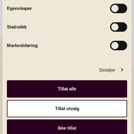
About us
Egenskaper
Contact
Statistikk
Newsletter
Get the latest news by joining our newsletter
Markedsføring
E-post/email
Detaljer
Land
Tillat alle
Send
Tillat utvalg
Ikke tillat