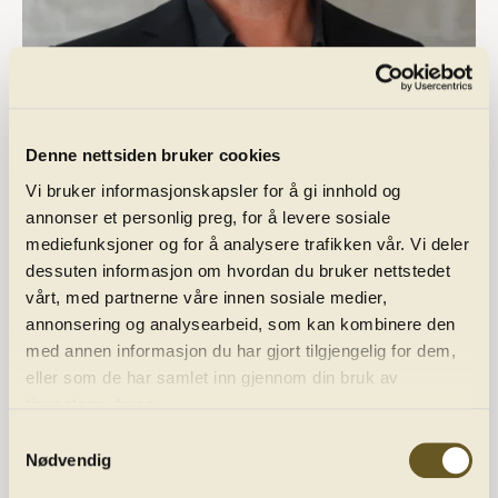
Telefon:
(+47) 93 03 16 15
E-post:
oddmund@harmonien.no
Denne nettsiden bruker cookies
Vi bruker informasjonskapsler for å gi innhold og
annonser et personlig preg, for å levere sosiale
mediefunksjoner og for å analysere trafikken vår. Vi deler
dessuten informasjon om hvordan du bruker nettstedet
vårt, med partnerne våre innen sosiale medier,
annonsering og analysearbeid, som kan kombinere den
med annen informasjon du har gjort tilgjengelig for dem,
eller som de har samlet inn gjennom din bruk av
tjenestene deres.
Programme
Samtykkevalg
Nødvendig