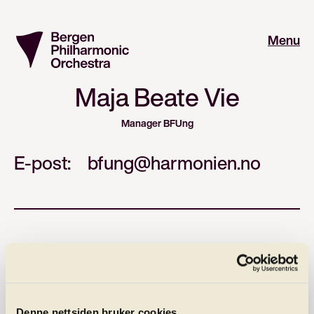
Menu
Maja Beate Vie
Manager BFUng
E-post:
bfung@harmonien.no
Maja joins the team on 17 August 2026.
Denne nettsiden bruker cookies