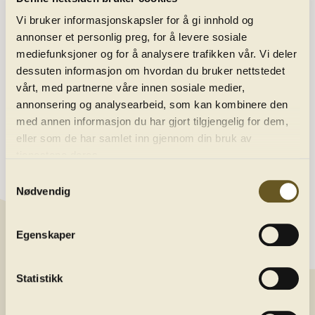
Vi bruker informasjonskapsler for å gi innhold og
annonser et personlig preg, for å levere sosiale
mediefunksjoner og for å analysere trafikken vår. Vi deler
Programme
dessuten informasjon om hvordan du bruker nettstedet
vårt, med partnerne våre innen sosiale medier,
annonsering og analysearbeid, som kan kombinere den
About us
med annen informasjon du har gjort tilgjengelig for dem,
eller som de har samlet inn gjennom din bruk av
tjenestene deres.
Contact
Samtykkevalg
Newsletter
Nødvendig
Get the latest news by joining our newsletter
Egenskaper
E-post/email
Statistikk
Land