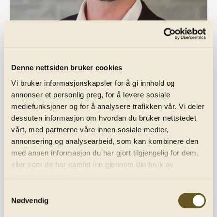
Telefon:
(+47) 90 64 17 68
E-post:
lars@harmonien.no
Denne nettsiden bruker cookies
Vi bruker informasjonskapsler for å gi innhold og
annonser et personlig preg, for å levere sosiale
mediefunksjoner og for å analysere trafikken vår. Vi deler
dessuten informasjon om hvordan du bruker nettstedet
vårt, med partnerne våre innen sosiale medier,
annonsering og analysearbeid, som kan kombinere den
med annen informasjon du har gjort tilgjengelig for dem,
eller som de har samlet inn gjennom din bruk av
tjenestene deres.
Programme
Samtykkevalg
Nødvendig