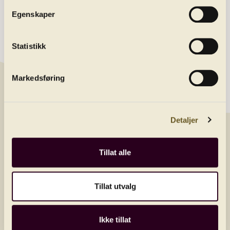
About us
Egenskaper
Contact
Statistikk
Newsletter
Get the latest news by joining our newsletter
Markedsføring
E-post/email
Detaljer
Land
Tillat alle
Send
Tillat utvalg
Ikke tillat