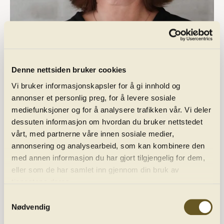
Telefon:
(+47) 55 21 62 38
E-post:
eirin@harmonien.no
Denne nettsiden bruker cookies
Vi bruker informasjonskapsler for å gi innhold og
annonser et personlig preg, for å levere sosiale
mediefunksjoner og for å analysere trafikken vår. Vi deler
dessuten informasjon om hvordan du bruker nettstedet
vårt, med partnerne våre innen sosiale medier,
annonsering og analysearbeid, som kan kombinere den
med annen informasjon du har gjort tilgjengelig for dem,
eller som de har samlet inn gjennom din bruk av
tjenestene deres.
Programme
Samtykkevalg
Nødvendig