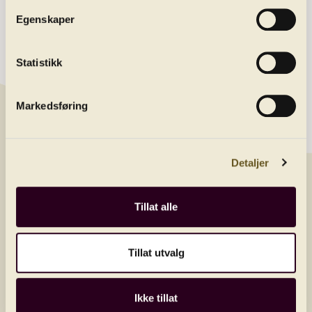
About us
Egenskaper
Contact
Statistikk
Newsletter
Get the latest news by joining our newsletter
Markedsføring
E-post/email
Detaljer
Land
Tillat alle
Send
Tillat utvalg
Ikke tillat