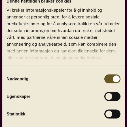
å være først ute med å høre
Denne nettsiden bruker cookies
Lindbergs nye konsert med verdens
Vi bruker informasjonskapsler for å gi innhold og
annonser et personlig preg, for å levere sosiale
mest populære pianoduo som
mediefunksjoner og for å analysere trafikken vår. Vi deler
solister!
dessuten informasjon om hvordan du bruker nettstedet
vårt, med partnerne våre innen sosiale medier,
annonsering og analysearbeid, som kan kombinere den
Det er fint å ha både Jukka-Pekka
med annen informasjon du har gjort tilgjengelig for dem,
Saraste og de to fantastiske
eller som de har samlet inn gjennom din bruk av
Jussenbrødrene tilbake til Bergen.
tjenestene deres.
Samtykkevalg
Saraste har en forkjærlighet for
Nødvendig
Bruckners store musikalske lerret, og
det er all grunn til å se fram til en
Egenskaper
storslått tolkning av Bruckners Wagner-
Statistikk
monument. Bergenspublikummet får
gleden av å være først ute med å høre