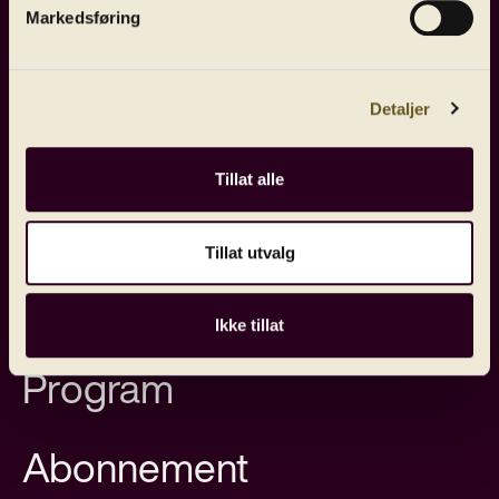
Markedsføring
Lindbergs nye konsert med verdens
mest populære pianoduo som solister!
Detaljer
Les mer
Tillat alle
Tillat utvalg
Ikke tillat
Program
Abonnement